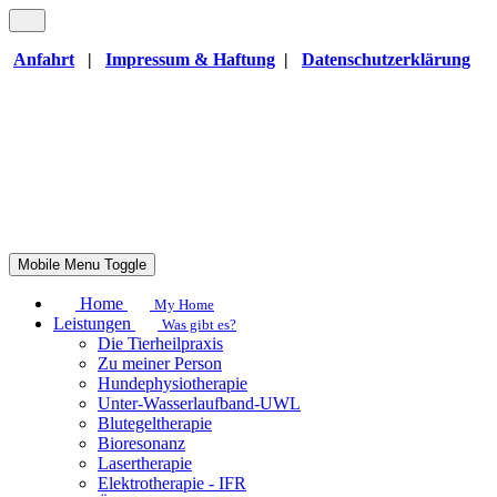
Anfahrt
|
Impressum & Haftung
|
Datenschutzerklärung
Mobile Menu Toggle
Home
My Home
Leistungen
Was gibt es?
Die Tierheilpraxis
Zu meiner Person
Hundephysiotherapie
Unter-Wasserlaufband-UWL
Blutegeltherapie
Bioresonanz
Lasertherapie
Elektrotherapie - IFR