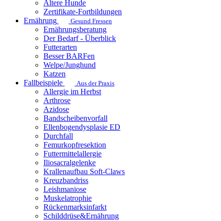
Ältere Hunde
Zertifikate-Fortbildungen
Ernährung
Gesund Fressen
Ernährungsberatung
Der Bedarf - Überblick
Futterarten
Besser BARFen
Welpe/Junghund
Katzen
Fallbeispiele
Aus der Praxis
Allergie im Herbst
Arthrose
Azidose
Bandscheibenvorfall
Ellenbogendysplasie ED
Durchfall
Femurkopfresektion
Futtermittelallergie
Iliosacralgelenke
Krallenaufbau Soft-Claws
Kreuzbandriss
Leishmaniose
Muskelatrophie
Rückenmarksinfarkt
Schilddrüse&Ernährung